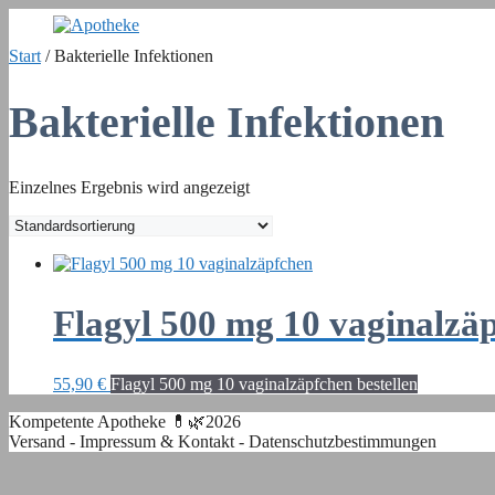
Zum
Inhalt
Start
/ Bakterielle Infektionen
springen
Bakterielle Infektionen
Einzelnes Ergebnis wird angezeigt
Flagyl 500 mg 10 vaginalzä
55,90
€
Flagyl 500 mg 10 vaginalzäpfchen bestellen
Kompetente Apotheke 💊🌿2026
Versand
-
Impressum & Kontakt
-
Datenschutzbestimmungen