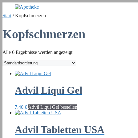
Zum
Inhalt
Start
/ Kopfschmerzen
springen
Kopfschmerzen
Alle 6 Ergebnisse werden angezeigt
Advil Liqui Gel
7,40
€
Advil Liqui Gel bestellen
Advil Tabletten USA