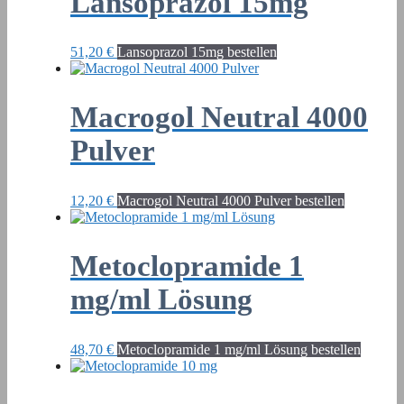
Lansoprazol 15mg
51,20
€
Lansoprazol 15mg bestellen
Macrogol Neutral 4000
Pulver
12,20
€
Macrogol Neutral 4000 Pulver bestellen
Metoclopramide 1
mg/ml Lösung
48,70
€
Metoclopramide 1 mg/ml Lösung bestellen