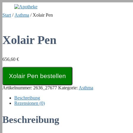
Zum
Inhalt
Start
/
Asthma
/ Xolair Pen
springen
Xolair Pen
656,60
€
Xolair Pen bestellen
Artikelnummer:
2636_27677
Kategorie:
Asthma
Beschreibung
Rezensionen (0)
Beschreibung