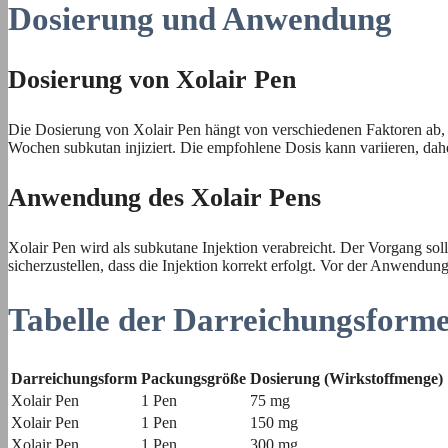
Dosierung und Anwendung
Dosierung von Xolair Pen
Die Dosierung von Xolair Pen hängt von verschiedenen Faktoren ab, e
Wochen subkutan injiziert. Die empfohlene Dosis kann variieren, dah
Anwendung des Xolair Pens
Xolair Pen wird als subkutane Injektion verabreicht. Der Vorgang so
sicherzustellen, dass die Injektion korrekt erfolgt. Vor der Anwendu
Tabelle der Darreichungsform
Darreichungsform
Packungsgröße
Dosierung (Wirkstoffmenge)
Xolair Pen
1 Pen
75 mg
Xolair Pen
1 Pen
150 mg
Xolair Pen
1 Pen
300 mg