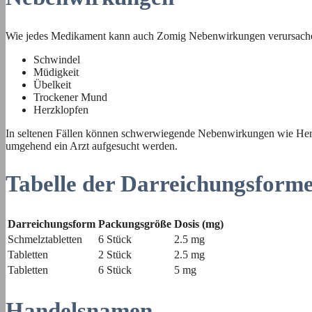
Wie jedes Medikament kann auch Zomig Nebenwirkungen verursache
Schwindel
Müdigkeit
Übelkeit
Trockener Mund
Herzklopfen
In seltenen Fällen können schwerwiegende Nebenwirkungen wie Herzp
umgehend ein Arzt aufgesucht werden.
Tabelle der Darreichungsform
Darreichungsform
Packungsgröße
Dosis (mg)
Schmelztabletten
6 Stück
2.5 mg
Tabletten
2 Stück
2.5 mg
Tabletten
6 Stück
5 mg
Handelsnamen