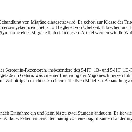
ehandlung von Migräne eingesetzt wird. Es gehört zur Klasse der Tript
merzen gekennzeichnet ist, oft begleitet von Übelkeit, Erbrechen und
 Symptome einer Migräne lindert. In diesem Artikel werden wir die Wi
st der Serotonin-Rezeptoren, insbesondere des 5-HT_1B- und 5-HT_1D-
Blutgefäße im Gehirn, was zu einer Linderung der Migräneschmerzen fü
von Zolmitriptan macht es zu einem effektiven Mittel zur Behandlung ak
nach Einnahme ein und kann bis zu zwei Stunden andauern. Es ist wic
er Anfälle. Patienten berichten häufig von einer signifikanten Linder