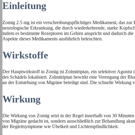
Einleitung
Zomig 2.5 mg ist ein verschreibungspflichtiges Medikament, das zur B
neurologische Erkrankung, die durch wiederkehrende, starke Kopfsch
indem es bestimmte Rezeptoren im Gehirn anspricht und dadurch die
Aspekte dieses Medikaments ausführlich beleuchten.
Wirkstoffe
Der Hauptwirkstoff in Zomig ist Zolmitriptan, ein selektiver Agoni
des Schädels lokalisiert. Zolmitriptan bewirkt eine Verengung der 
an der Entstehung von Migräne beteiligt sind. Die schnelle Wirkung 
Wirkung
Die Wirkung von Zomig setzt in der Regel innerhalb von 30 Minuten 
von Migräne gedacht ist, sondern ausschließlich zur Behandlung akut
der Begleitsymptome wie Übelkeit und Lichtempfindlichkeit.