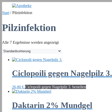
Zum
Inhalt
Start
/ Pilzinfektion
springen
Pilzinfektion
Alle 7 Ergebnisse werden angezeigt
Ciclopoili gegen Nagelpilz 3.
26,80
€
Ciclopoili gegen Nagelpilz 3. bestellen
Daktarin 2% Mundgel