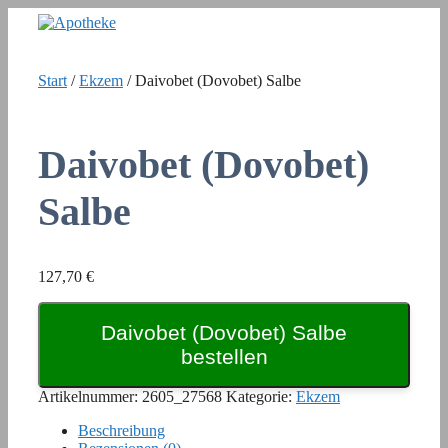
Zum
Inhalt
springen
Start
/
Ekzem
/ Daivobet (Dovobet) Salbe
Daivobet (Dovobet)
Salbe
127,70
€
Daivobet (Dovobet) Salbe
bestellen
Artikelnummer:
2605_27568
Kategorie:
Ekzem
Beschreibung