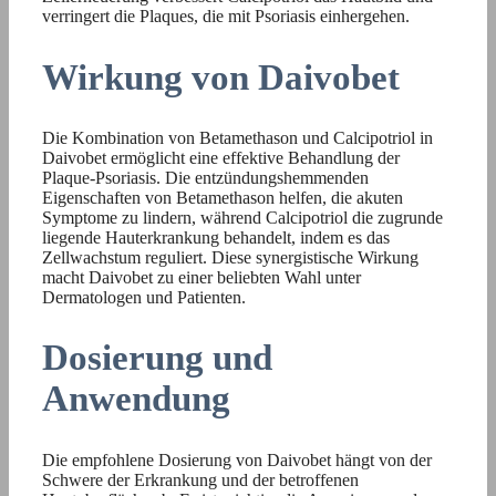
verringert die Plaques, die mit Psoriasis einhergehen.
Wirkung von Daivobet
Die Kombination von Betamethason und Calcipotriol in
Daivobet ermöglicht eine effektive Behandlung der
Plaque-Psoriasis. Die entzündungshemmenden
Eigenschaften von Betamethason helfen, die akuten
Symptome zu lindern, während Calcipotriol die zugrunde
liegende Hauterkrankung behandelt, indem es das
Zellwachstum reguliert. Diese synergistische Wirkung
macht Daivobet zu einer beliebten Wahl unter
Dermatologen und Patienten.
Dosierung und
Anwendung
Die empfohlene Dosierung von Daivobet hängt von der
Schwere der Erkrankung und der betroffenen