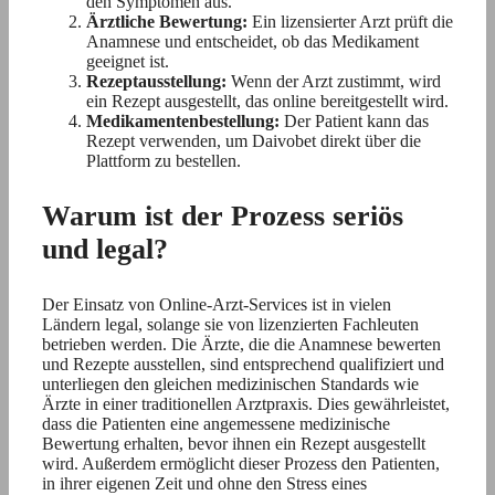
den Symptomen aus.
Ärztliche Bewertung:
Ein lizensierter Arzt prüft die
Anamnese und entscheidet, ob das Medikament
geeignet ist.
Rezeptausstellung:
Wenn der Arzt zustimmt, wird
ein Rezept ausgestellt, das online bereitgestellt wird.
Medikamentenbestellung:
Der Patient kann das
Rezept verwenden, um Daivobet direkt über die
Plattform zu bestellen.
Warum ist der Prozess seriös
und legal?
Der Einsatz von Online-Arzt-Services ist in vielen
Ländern legal, solange sie von lizenzierten Fachleuten
betrieben werden. Die Ärzte, die die Anamnese bewerten
und Rezepte ausstellen, sind entsprechend qualifiziert und
unterliegen den gleichen medizinischen Standards wie
Ärzte in einer traditionellen Arztpraxis. Dies gewährleistet,
dass die Patienten eine angemessene medizinische
Bewertung erhalten, bevor ihnen ein Rezept ausgestellt
wird. Außerdem ermöglicht dieser Prozess den Patienten,
in ihrer eigenen Zeit und ohne den Stress eines