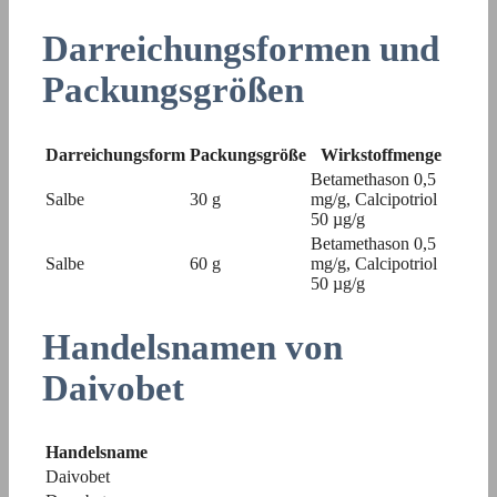
Darreichungsformen und
Packungsgrößen
Darreichungsform
Packungsgröße
Wirkstoffmenge
Betamethason 0,5
Salbe
30 g
mg/g, Calcipotriol
50 µg/g
Betamethason 0,5
Salbe
60 g
mg/g, Calcipotriol
50 µg/g
Handelsnamen von
Daivobet
Handelsname
Daivobet