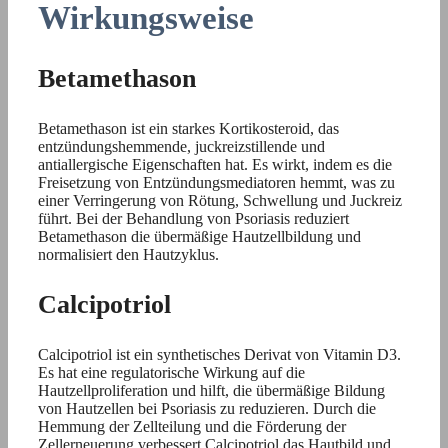
Wirkungsweise
Betamethason
Betamethason ist ein starkes Kortikosteroid, das
entzündungshemmende, juckreizstillende und
antiallergische Eigenschaften hat. Es wirkt, indem es die
Freisetzung von Entzündungsmediatoren hemmt, was zu
einer Verringerung von Rötung, Schwellung und Juckreiz
führt. Bei der Behandlung von Psoriasis reduziert
Betamethason die übermäßige Hautzellbildung und
normalisiert den Hautzyklus.
Calcipotriol
Calcipotriol ist ein synthetisches Derivat von Vitamin D3.
Es hat eine regulatorische Wirkung auf die
Hautzellproliferation und hilft, die übermäßige Bildung
von Hautzellen bei Psoriasis zu reduzieren. Durch die
Hemmung der Zellteilung und die Förderung der
Zellerneuerung verbessert Calcipotriol das Hautbild und