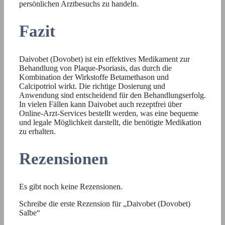
persönlichen Arztbesuchs zu handeln.
Fazit
Daivobet (Dovobet) ist ein effektives Medikament zur
Behandlung von Plaque-Psoriasis, das durch die
Kombination der Wirkstoffe Betamethason und
Calcipotriol wirkt. Die richtige Dosierung und
Anwendung sind entscheidend für den Behandlungserfolg.
In vielen Fällen kann Daivobet auch rezeptfrei über
Online-Arzt-Services bestellt werden, was eine bequeme
und legale Möglichkeit darstellt, die benötigte Medikation
zu erhalten.
Rezensionen
Es gibt noch keine Rezensionen.
Schreibe die erste Rezension für „Daivobet (Dovobet)
Salbe“