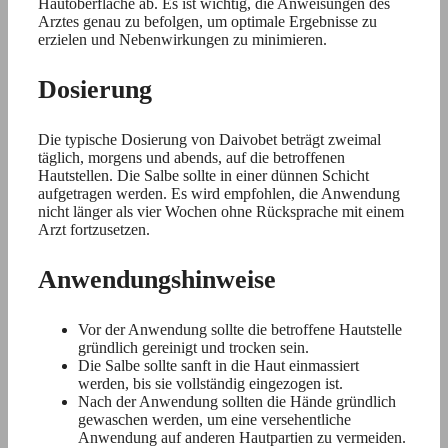
Hautoberfläche ab. Es ist wichtig, die Anweisungen des
Arztes genau zu befolgen, um optimale Ergebnisse zu
erzielen und Nebenwirkungen zu minimieren.
Dosierung
Die typische Dosierung von Daivobet beträgt zweimal
täglich, morgens und abends, auf die betroffenen
Hautstellen. Die Salbe sollte in einer dünnen Schicht
aufgetragen werden. Es wird empfohlen, die Anwendung
nicht länger als vier Wochen ohne Rücksprache mit einem
Arzt fortzusetzen.
Anwendungshinweise
Vor der Anwendung sollte die betroffene Hautstelle
gründlich gereinigt und trocken sein.
Die Salbe sollte sanft in die Haut einmassiert
werden, bis sie vollständig eingezogen ist.
Nach der Anwendung sollten die Hände gründlich
gewaschen werden, um eine versehentliche
Anwendung auf anderen Hautpartien zu vermeiden.