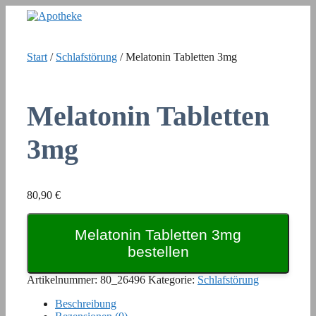
Zum
Inhalt
springen
Start
/
Schlafstörung
/ Melatonin Tabletten 3mg
Melatonin Tabletten
3mg
80,90
€
Melatonin Tabletten 3mg
bestellen
Artikelnummer:
80_26496
Kategorie:
Schlafstörung
Beschreibung