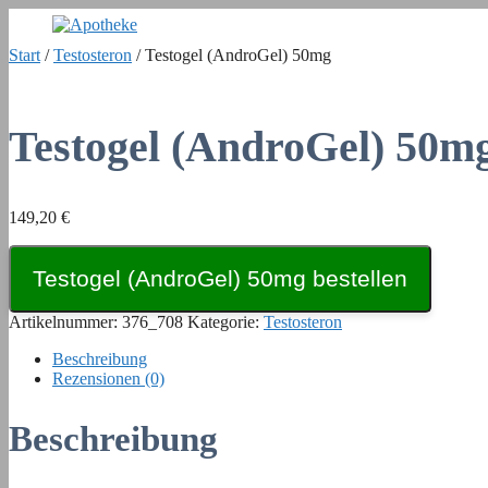
Zum
Inhalt
Start
/
Testosteron
/ Testogel (AndroGel) 50mg
springen
Testogel (AndroGel) 50m
149,20
€
Testogel (AndroGel) 50mg bestellen
Artikelnummer:
376_708
Kategorie:
Testosteron
Beschreibung
Rezensionen (0)
Beschreibung