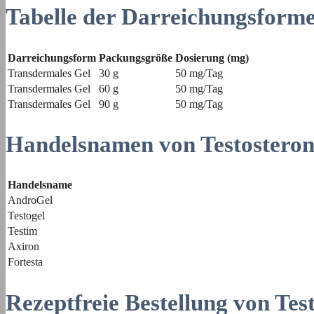
Tabelle der Darreichungsform
Darreichungsform
Packungsgröße
Dosierung (mg)
Transdermales Gel
30 g
50 mg/Tag
Transdermales Gel
60 g
50 mg/Tag
Transdermales Gel
90 g
50 mg/Tag
Handelsnamen von Testostero
Handelsname
AndroGel
Testogel
Testim
Axiron
Fortesta
Rezeptfreie Bestellung von Tes