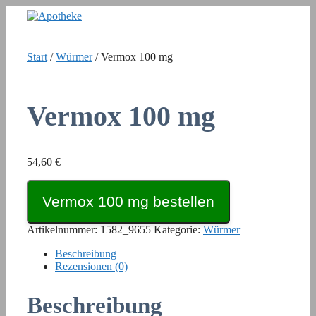
Zum
Inhalt
springen
Start
/
Würmer
/ Vermox 100 mg
Vermox 100 mg
54,60
€
Vermox 100 mg bestellen
Artikelnummer:
1582_9655
Kategorie:
Würmer
Beschreibung
Rezensionen (0)
Beschreibung