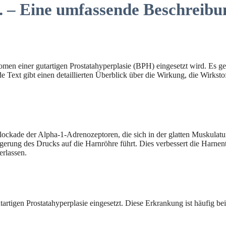
l. – Eine umfassende Beschreibu
men einer gutartigen Prostatahyperplasie (BPH) eingesetzt wird. Es g
de Text gibt einen detaillierten Überblick über die Wirkung, die Wirk
e Blockade der Alpha-1-Adrenozeptoren, die sich in der glatten Muskula
ngerung des Drucks auf die Harnröhre führt. Dies verbessert die Harn
rlassen.
artigen Prostatahyperplasie eingesetzt. Diese Erkrankung ist häufig b