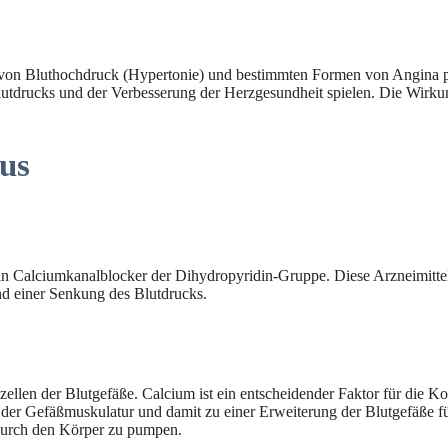
 von Bluthochdruck (Hypertonie) und bestimmten Formen von Angina pec
Blutdrucks und der Verbesserung der Herzgesundheit spielen. Die Wirku
us
in Calciumkanalblocker der Dihydropyridin-Gruppe. Diese Arzneimittelk
nd einer Senkung des Blutdrucks.
zellen der Blutgefäße. Calcium ist ein entscheidender Faktor für die K
der Gefäßmuskulatur und damit zu einer Erweiterung der Blutgefäße füh
 durch den Körper zu pumpen.