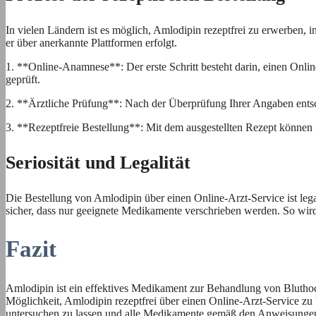
In vielen Ländern ist es möglich, Amlodipin rezeptfrei zu erwerben, i
er über anerkannte Plattformen erfolgt.
1. **Online-Anamnese**: Der erste Schritt besteht darin, einen Onlin
geprüft.
2. **Ärztliche Prüfung**: Nach der Überprüfung Ihrer Angaben entsche
3. **Rezeptfreie Bestellung**: Mit dem ausgestellten Rezept können S
Seriosität und Legalität
Die Bestellung von Amlodipin über einen Online-Arzt-Service ist legal
sicher, dass nur geeignete Medikamente verschrieben werden. So wird
Fazit
Amlodipin ist ein effektives Medikament zur Behandlung von Blutho
Möglichkeit, Amlodipin rezeptfrei über einen Online-Arzt-Service zu 
untersuchen zu lassen und alle Medikamente gemäß den Anweisunge