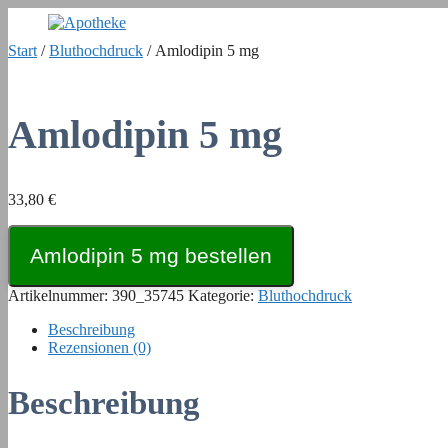
Zum
Inhalt
Start
/
Bluthochdruck
/ Amlodipin 5 mg
springen
Amlodipin 5 mg
33,80
€
Amlodipin 5 mg bestellen
Artikelnummer:
390_35745
Kategorie:
Bluthochdruck
Beschreibung
Rezensionen (0)
Beschreibung