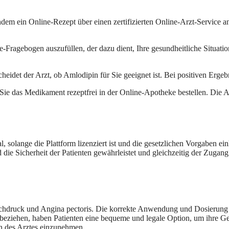
ndem ein Online-Rezept über einen zertifizierten Online-Arzt-Service an
e-Fragebogen auszufüllen, der dazu dient, Ihre gesundheitliche Situat
idet der Arzt, ob Amlodipin für Sie geeignet ist. Bei positiven Ergebn
ie das Medikament rezeptfrei in der Online-Apotheke bestellen. Die Ar
, solange die Plattform lizenziert ist und die gesetzlichen Vorgaben ei
 die Sicherheit der Patienten gewährleistet und gleichzeitig der Zugan
chdruck und Angina pectoris. Die korrekte Anwendung und Dosierung si
beziehen, haben Patienten eine bequeme und legale Option, um ihre Ges
n des Arztes einzunehmen.