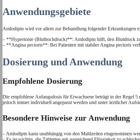
Anwendungsgebiete
Amlodipin wird vor allem zur Behandlung folgender Erkrankungen ei
– **Hypertonie (Bluthochdruck)**: Amlodipin hilft, den Blutdruck z
– **Angina pectoris**: Bei Patienten mit stabiler Angina pectoris ve
Dosierung und Anwendung
Empfohlene Dosierung
Die empfohlene Anfangsdosis für Erwachsene beträgt in der Regel 5 m
jedoch immer individuell angepasst werden und unter ärztlicher Aufsic
Besondere Hinweise zur Anwendung
– Amlodipin kann unabhängig von den Mahlzeiten eingenommen werde
– Es ist wichtig, die Tabletten mit ausreichend Flüssigkeit zu schluck