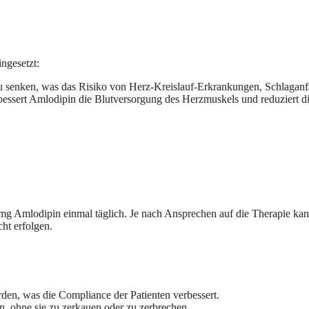
ngesetzt:
u senken, was das Risiko von Herz-Kreislauf-Erkrankungen, Schlaganfä
rbessert Amlodipin die Blutversorgung des Herzmuskels und reduziert d
g Amlodipin einmal täglich. Je nach Ansprechen auf die Therapie kann 
ht erfolgen.
n, was die Compliance der Patienten verbessert.
en, ohne sie zu zerkauen oder zu zerbrechen.