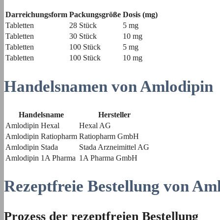
Darreichungsform
Packungsgröße
Dosis (mg)
Tabletten
28 Stück
5 mg
Tabletten
30 Stück
10 mg
Tabletten
100 Stück
5 mg
Tabletten
100 Stück
10 mg
Handelsnamen von Amlodipin
Handelsname
Hersteller
Amlodipin Hexal
Hexal AG
Amlodipin Ratiopharm
Ratiopharm GmbH
Amlodipin Stada
Stada Arzneimittel AG
Amlodipin 1A Pharma
1A Pharma GmbH
Rezeptfreie Bestellung von Am
Prozess der rezeptfreien Bestellung