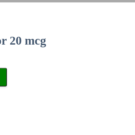
or 20 mcg
n