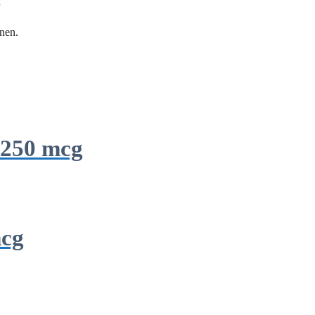
“
nen.
 250 mcg
mcg