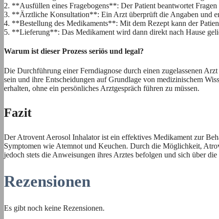
2. **Ausfüllen eines Fragebogens**: Der Patient beantwortet Fragen 
3. **Ärztliche Konsultation**: Ein Arzt überprüft die Angaben und ent
4. **Bestellung des Medikaments**: Mit dem Rezept kann der Patient 
5. **Lieferung**: Das Medikament wird dann direkt nach Hause gelie
Warum ist dieser Prozess seriös und legal?
Die Durchführung einer Ferndiagnose durch einen zugelassenen Arzt un
sein und ihre Entscheidungen auf Grundlage von medizinischem Wiss
erhalten, ohne ein persönliches Arztgespräch führen zu müssen.
Fazit
Der Atrovent Aerosol Inhalator ist ein effektives Medikament zur B
Symptomen wie Atemnot und Keuchen. Durch die Möglichkeit, Atrovent
jedoch stets die Anweisungen ihres Arztes befolgen und sich über di
Rezensionen
Es gibt noch keine Rezensionen.