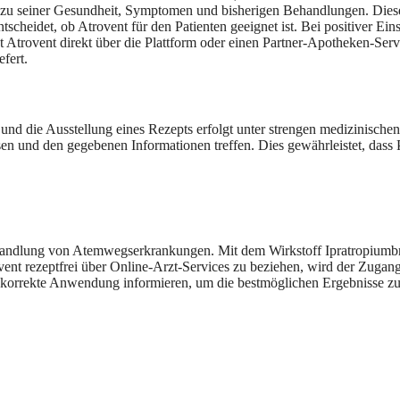
zu seiner Gesundheit, Symptomen und bisherigen Behandlungen. Diese I
scheidet, ob Atrovent für den Patienten geeignet ist. Bei positiver Ein
Atrovent direkt über die Plattform oder einen Partner-Apotheken-Servi
fert.
d die Ausstellung eines Rezepts erfolgt unter strengen medizinischen S
en und den gegebenen Informationen treffen. Dies gewährleistet, dass
ehandlung von Atemwegserkrankungen. Mit dem Wirkstoff Ipratropiumbr
 rezeptfrei über Online-Arzt-Services zu beziehen, wird der Zugang z
e korrekte Anwendung informieren, um die bestmöglichen Ergebnisse zu 