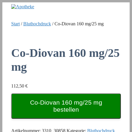
Zum
Inhalt
springen
Start
/
Bluthochdruck
/ Co-Diovan 160 mg/25 mg
Co-Diovan 160 mg/25
mg
112,50
€
Co-Diovan 160 mg/25 mg
bestellen
Artikelnummer:
3310_30858
Kategorie:
Bluthochdruck