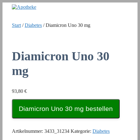
Zum
Inhalt
springen
Start
/
Diabetes
/ Diamicron Uno 30 mg
Diamicron Uno 30
mg
93,80
€
Diamicron Uno 30 mg bestellen
Artikelnummer:
3433_31234
Kategorie:
Diabetes