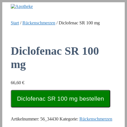
Zum
Inhalt
springen
Start
/
Rückenschmerzen
/ Diclofenac SR 100 mg
Diclofenac SR 100
mg
66,60
€
Diclofenac SR 100 mg bestellen
Artikelnummer:
56_34430
Kategorie:
Rückenschmerzen