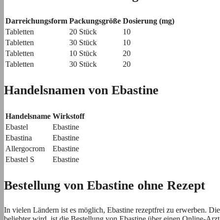
Darreichungsform
Packungsgröße
Dosierung (mg)
Tabletten
20 Stück
10
Tabletten
30 Stück
10
Tabletten
10 Stück
20
Tabletten
30 Stück
20
Handelsnamen von Ebastine
Handelsname
Wirkstoff
Ebastel
Ebastine
Ebastina
Ebastine
Allergocrom
Ebastine
Ebastel S
Ebastine
Bestellung von Ebastine ohne Rezept
In vielen Ländern ist es möglich, Ebastine rezeptfrei zu erwerben. D
beliebter wird, ist die Bestellung von Ebastine über einen Online-Arzt