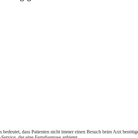
ies bedeutet, dass Patienten nicht immer einen Besuch beim Arzt benöt
-Service, der eine Ferndiagnose anbietet.