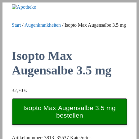
Zum
Inhalt
springen
Start
/
Augenkrankheiten
/ Isopto Max Augensalbe 3.5 mg
Isopto Max
Augensalbe 3.5 mg
32,70
€
Isopto Max Augensalbe 3.5 mg
bestellen
Artikelnummer:
3813_35537
Kategorie: