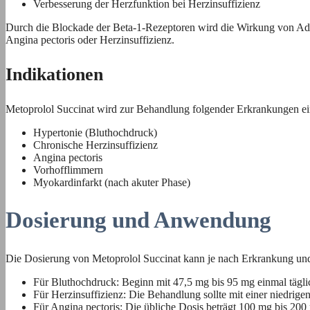
Verbesserung der Herzfunktion bei Herzinsuffizienz
Durch die Blockade der Beta-1-Rezeptoren wird die Wirkung von Adrena
Angina pectoris oder Herzinsuffizienz.
Indikationen
Metoprolol Succinat wird zur Behandlung folgender Erkrankungen ei
Hypertonie (Bluthochdruck)
Chronische Herzinsuffizienz
Angina pectoris
Vorhofflimmern
Myokardinfarkt (nach akuter Phase)
Dosierung und Anwendung
Die Dosierung von Metoprolol Succinat kann je nach Erkrankung und i
Für Bluthochdruck: Beginn mit 47,5 mg bis 95 mg einmal täglic
Für Herzinsuffizienz: Die Behandlung sollte mit einer niedrig
Für Angina pectoris: Die übliche Dosis beträgt 100 mg bis 200 m