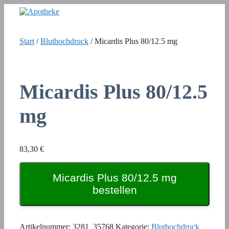
Zum
Inhalt
springen
Start
/
Bluthochdruck
/ Micardis Plus 80/12.5 mg
Micardis Plus 80/12.5
mg
83,30
€
Micardis Plus 80/12.5 mg
bestellen
Artikelnummer:
3281_35768
Kategorie:
Bluthochdruck