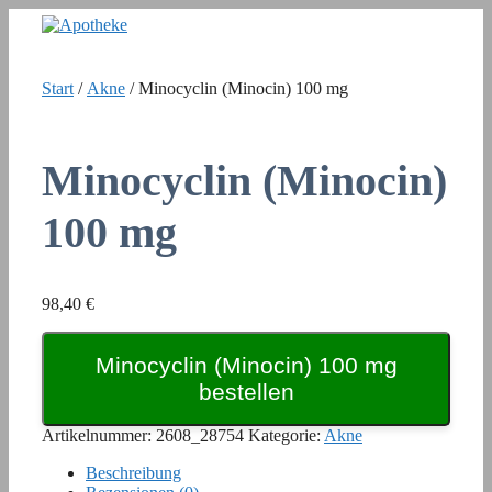
Zum
Inhalt
springen
Start
/
Akne
/ Minocyclin (Minocin) 100 mg
Minocyclin (Minocin)
100 mg
98,40
€
Minocyclin (Minocin) 100 mg
bestellen
Artikelnummer:
2608_28754
Kategorie:
Akne
Beschreibung