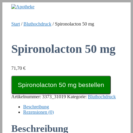
Zum
Inhalt
springen
Start
/
Bluthochdruck
/ Spironolacton 50 mg
Spironolacton 50 mg
71,70
€
Spironolacton 50 mg bestellen
Artikelnummer:
3373_31019
Kategorie:
Bluthochdruck
Beschreibung
Rezensionen (0)
Beschreibung