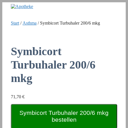
Zum
Inhalt
springen
Start
/
Asthma
/ Symbicort Turbuhaler 200/6 mkg
Symbicort
Turbuhaler 200/6
mkg
71,70
€
Symbicort Turbuhaler 200/6 mkg
bestellen