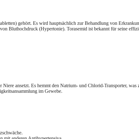
tabletten) gehört. Es wird hauptsächlich zur Behandlung von Erkrank
n Bluthochdruck (Hypertonie). Torasemid ist bekannt für seine effizie
der Niere ansetzt. Es hemmt den Natrium- und Chlorid-Transporter, wa
üssigkeitsansammlung im Gewebe.
rzschwäche.
n mit anderen Antihypertensiva.