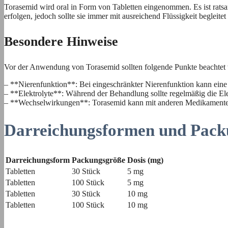
Torasemid wird oral in Form von Tabletten eingenommen. Es ist rat
erfolgen, jedoch sollte sie immer mit ausreichend Flüssigkeit begleite
Besondere Hinweise
Vor der Anwendung von Torasemid sollten folgende Punkte beachtet
– **Nierenfunktion**: Bei eingeschränkter Nierenfunktion kann eine 
– **Elektrolyte**: Während der Behandlung sollte regelmäßig die El
– **Wechselwirkungen**: Torasemid kann mit anderen Medikamenten 
Darreichungsformen und Pack
Darreichungsform
Packungsgröße
Dosis (mg)
Tabletten
30 Stück
5 mg
Tabletten
100 Stück
5 mg
Tabletten
30 Stück
10 mg
Tabletten
100 Stück
10 mg