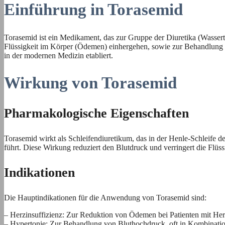
Einführung in Torasemid
Torasemid ist ein Medikament, das zur Gruppe der Diuretika (Wasser
Flüssigkeit im Körper (Ödemen) einhergehen, sowie zur Behandlung vo
in der modernen Medizin etabliert.
Wirkung von Torasemid
Pharmakologische Eigenschaften
Torasemid wirkt als Schleifendiuretikum, das in der Henle-Schleife 
führt. Diese Wirkung reduziert den Blutdruck und verringert die Fl
Indikationen
Die Hauptindikationen für die Anwendung von Torasemid sind:
– Herzinsuffizienz: Zur Reduktion von Ödemen bei Patienten mit He
– Hypertonie: Zur Behandlung von Bluthochdruck, oft in Kombinatio