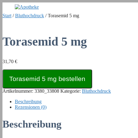
Zum
Inhalt
Start
/
Bluthochdruck
/ Torasemid 5 mg
springen
Torasemid 5 mg
31,70
€
Torasemid 5 mg bestellen
Artikelnummer:
3380_33808
Kategorie:
Bluthochdruck
Beschreibung
Rezensionen (0)
Beschreibung