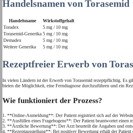
Handelsnamen von Torasemid
Handelsname
Wirkstoffgehalt
Toradex
5 mg / 10 mg
Torasemid-Generika
5 mg / 10 mg
Demadex
5 mg / 10 mg
Weitere Generika
5 mg / 10 mg
Rezeptfreier Erwerb von Tora
In vielen Ländern ist der Erwerb von Torasemid rezeptpflichtig. Es 
bieten die Möglichkeit, eine Ferndiagnose durchzuführen und ein Re
Wie funktioniert der Prozess?
1. **Online-Anmeldung**: Der Patient registriert sich auf der Websit
2. **Ausfüllen eines Fragebogens**: Der Patient beantwortet einen m
3. **Ärztliche Bewertung**: Der Arzt beurteilt die Angaben und ents
4. **Rezeptausstellung**: Bei positiver Bewertung erhält der Patient 