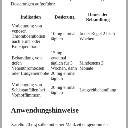
Dosierungen aufgeführt:
Dauer der
Indikation
Dosierung
Behandlung
Vorbeugung von
venösen
10 mg einmal
In der Regel 2 bis 5
Thromboembolien
täglich
Wochen
nach Hüft- oder
Knieoperation
15 mg
Behandlung von
zweimal
tiefen
täglich für 3
Mindestens 3
Venenthrombosen
Wochen, dann
Monate
oder Lungenembolie
20 mg einmal
täglich
Vorbeugung von
20 mg einmal
Schlaganfällen bei
Langzeitbehandlung
täglich
Vorhofflimmern
Anwendungshinweise
Xarelto 20 mg sollte mit einer Mahlzeit eingenommen