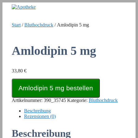
Zum
Inhalt
springen
Start
/
Bluthochdruck
/ Amlodipin 5 mg
Amlodipin 5 mg
33,80
€
Amlodipin 5 mg bestellen
Artikelnummer:
390_35745
Kategorie:
Bluthochdruck
Beschreibung
Rezensionen (0)
Beschreibung