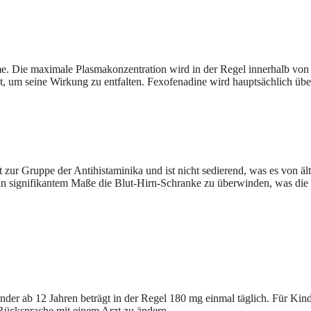
e. Die maximale Plasmakonzentration wird in der Regel innerhalb von 
st, um seine Wirkung zu entfalten. Fexofenadine wird hauptsächlich übe
zur Gruppe der Antihistaminika und ist nicht sedierend, was es von ält
 in signifikantem Maße die Blut-Hirn-Schranke zu überwinden, was die 
 ab 12 Jahren beträgt in der Regel 180 mg einmal täglich. Für Kinder 
 Rücksprache mit einem Arzt zu ändern.