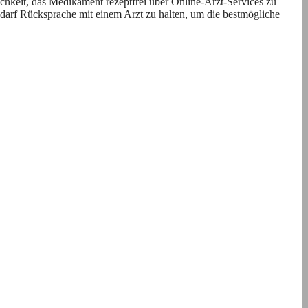
chkeit, das Medikament rezeptfrei über Online-Arzt-Services zu
edarf Rücksprache mit einem Arzt zu halten, um die bestmögliche