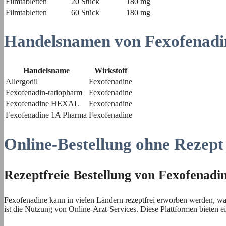
Filmtabletten
20 Stück
180 mg
Filmtabletten
60 Stück
180 mg
Handelsnamen von Fexofenadi
Handelsname
Wirkstoff
Allergodil
Fexofenadine
Fexofenadin-ratiopharm
Fexofenadine
Fexofenadine HEXAL
Fexofenadine
Fexofenadine 1A Pharma
Fexofenadine
Online-Bestellung ohne Rezept
Rezeptfreie Bestellung von Fexofenadi
Fexofenadine kann in vielen Ländern rezeptfrei erworben werden, was
ist die Nutzung von Online-Arzt-Services. Diese Plattformen bieten e