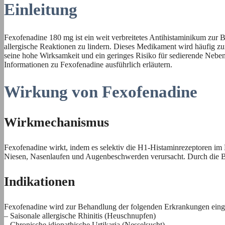
Einleitung
Fexofenadine 180 mg ist ein weit verbreitetes Antihistaminikum zur 
allergische Reaktionen zu lindern. Dieses Medikament wird häufig zur
seine hohe Wirksamkeit und ein geringes Risiko für sedierende Nebe
Informationen zu Fexofenadine ausführlich erläutern.
Wirkung von Fexofenadine
Wirkmechanismus
Fexofenadine wirkt, indem es selektiv die H1-Histaminrezeptoren im K
Niesen, Nasenlaufen und Augenbeschwerden verursacht. Durch die Bl
Indikationen
Fexofenadine wird zur Behandlung der folgenden Erkrankungen einge
– Saisonale allergische Rhinitis (Heuschnupfen)
– Chronische idiopathische Urtikaria (Nesselsucht)