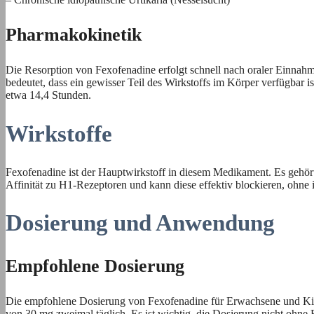
Pharmakokinetik
Die Resorption von Fexofenadine erfolgt schnell nach oraler Einnahm
bedeutet, dass ein gewisser Teil des Wirkstoffs im Körper verfügbar i
etwa 14,4 Stunden.
Wirkstoffe
Fexofenadine ist der Hauptwirkstoff in diesem Medikament. Es gehört 
Affinität zu H1-Rezeptoren und kann diese effektiv blockieren, ohne
Dosierung und Anwendung
Empfohlene Dosierung
Die empfohlene Dosierung von Fexofenadine für Erwachsene und Kinder
von 30 mg zweimal täglich. Es ist wichtig, die Dosierung nicht ohne