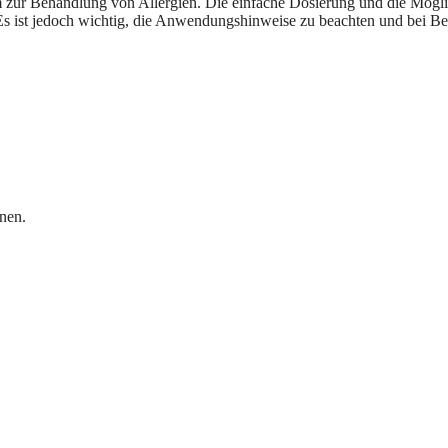
m zur Behandlung von Allergien. Die einfache Dosierung und die Mögli
. Es ist jedoch wichtig, die Anwendungshinweise zu beachten und bei B
nen.