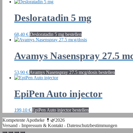
Desloratadin 5 mg
68,40
€
Desloratadin 5 mg bestellen
Avamys Nasenspray 27.5 mc
53,90
€
Avamys Nasenspray 27.5 mcg/dosis bestellen
EpiPen Auto injector
199,10
€
EpiPen Auto injector bestellen
Kompetente Apotheke 💊🌿2026
Versand
-
Impressum & Kontakt
-
Datenschutzbestimmungen