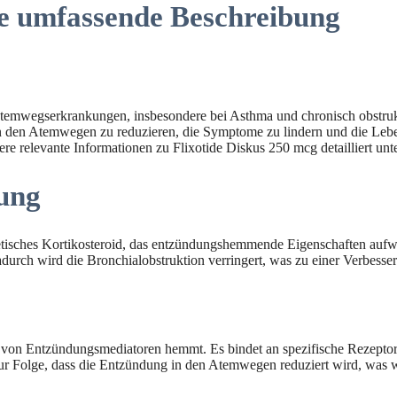
ne umfassende Beschreibung
Atemwegserkrankungen, insbesondere bei Asthma und chronisch obstru
 den Atemwegen zu reduzieren, die Symptome zu lindern und die Lebens
 relevante Informationen zu Flixotide Diskus 250 mcg detailliert unt
ung
hetisches Kortikosteroid, das entzündungshemmende Eigenschaften aufwe
urch wird die Bronchialobstruktion verringert, was zu einer Verbesse
tät von Entzündungsmediatoren hemmt. Es bindet an spezifische Rezept
 zur Folge, dass die Entzündung in den Atemwegen reduziert wird, w