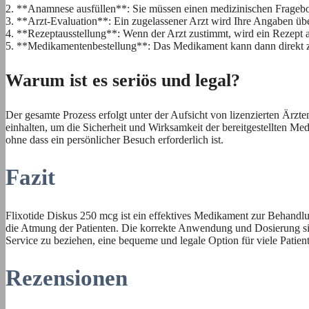
2. **Anamnese ausfüllen**: Sie müssen einen medizinischen Frageb
3. **Arzt-Evaluation**: Ein zugelassener Arzt wird Ihre Angaben über
4. **Rezeptausstellung**: Wenn der Arzt zustimmt, wird ein Rezept au
5. **Medikamentenbestellung**: Das Medikament kann dann direkt z
Warum ist es seriös und legal?
Der gesamte Prozess erfolgt unter der Aufsicht von lizenzierten Ärzt
einhalten, um die Sicherheit und Wirksamkeit der bereitgestellten Me
ohne dass ein persönlicher Besuch erforderlich ist.
Fazit
Flixotide Diskus 250 mcg ist ein effektives Medikament zur Behand
die Atmung der Patienten. Die korrekte Anwendung und Dosierung sin
Service zu beziehen, eine bequeme und legale Option für viele Patien
Rezensionen