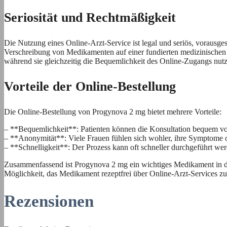
Seriosität und Rechtmäßigkeit
Die Nutzung eines Online-Arzt-Service ist legal und seriös, vorausgeset
Verschreibung von Medikamenten auf einer fundierten medizinischen Be
während sie gleichzeitig die Bequemlichkeit des Online-Zugangs nut
Vorteile der Online-Bestellung
Die Online-Bestellung von Progynova 2 mg bietet mehrere Vorteile:
– **Bequemlichkeit**: Patienten können die Konsultation bequem v
– **Anonymität**: Viele Frauen fühlen sich wohler, ihre Symptome o
– **Schnelligkeit**: Der Prozess kann oft schneller durchgeführt werd
Zusammenfassend ist Progynova 2 mg ein wichtiges Medikament in d
Möglichkeit, das Medikament rezeptfrei über Online-Arzt-Services zu 
Rezensionen