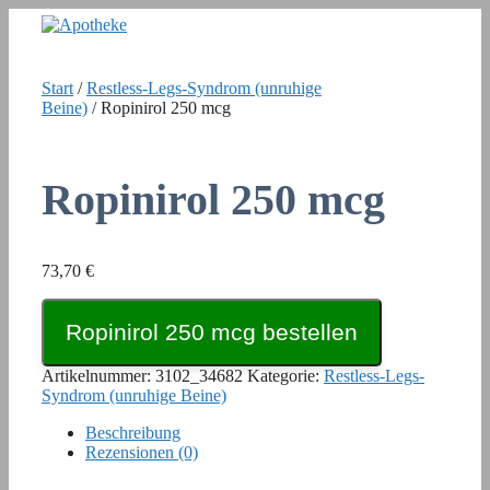
Zum
Inhalt
springen
Start
/
Restless-Legs-Syndrom (unruhige
Beine)
/ Ropinirol 250 mcg
Ropinirol 250 mcg
73,70
€
Ropinirol 250 mcg bestellen
Artikelnummer:
3102_34682
Kategorie:
Restless-Legs-
Syndrom (unruhige Beine)
Beschreibung
Rezensionen (0)