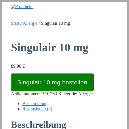
Zum
Inhalt
springen
Start
/
Allergie
/ Singulair 10 mg
Singulair 10 mg
89,90
€
Singulair 10 mg bestellen
Artikelnummer:
190_263
Kategorie:
Allergie
Beschreibung
Rezensionen (0)
Beschreibung