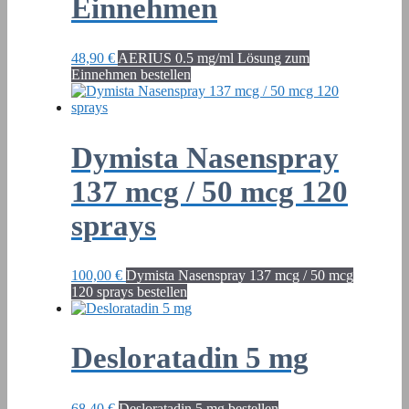
Einnehmen
48,90
€
AERIUS 0.5 mg/ml Lösung zum
Einnehmen bestellen
Dymista Nasenspray
137 mcg / 50 mcg 120
sprays
100,00
€
Dymista Nasenspray 137 mcg / 50 mcg
120 sprays bestellen
Desloratadin 5 mg
68,40
€
Desloratadin 5 mg bestellen