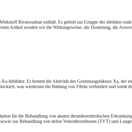
n Wirkstoff Rivaroxaban enthält. Es gehört zur Gruppe der direkten 
sem Artikel werden wir die Wirkungsweise, die Dosierung, die Anwen
r-Xa-Inhibitor. Er hemmt die Aktivität des Gerinnungsfaktors Xa, der e
ckiert, was wiederum die Bildung von Fibrin verhindert und somit di
ven Option für die Behandlung von akuten thromboembolischen Erkrank
pie sowie zur Behandlung von tiefen Venenthrombosen (TVT) und Lung