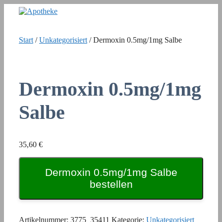
Zum
Inhalt
springen
Start
/
Unkategorisiert
/ Dermoxin 0.5mg/1mg Salbe
Dermoxin 0.5mg/1mg
Salbe
35,60
€
Dermoxin 0.5mg/1mg Salbe
bestellen
Artikelnummer:
3775_35411
Kategorie:
Unkategorisiert