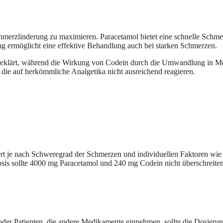
chmerzlinderung zu maximieren. Paracetamol bietet eine schnelle Sch
ung ermöglicht eine effektive Behandlung auch bei starken Schmerzen.
geklärt, während die Wirkung von Codein durch die Umwandlung in Mo
 die auf herkömmliche Analgetika nicht ausreichend reagieren.
 je nach Schweregrad der Schmerzen und individuellen Faktoren wie K
dosis sollte 4000 mg Paracetamol und 240 mg Codein nicht überschrei
 oder Patienten, die andere Medikamente einnehmen, sollte die Dosierun