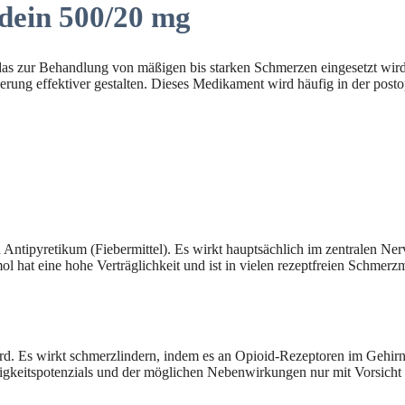
dein 500/20 mg
 das zur Behandlung von mäßigen bis starken Schmerzen eingesetzt wir
rung effektiver gestalten. Dieses Medikament wird häufig in der post
d Antipyretikum (Fiebermittel). Es wirkt hauptsächlich im zentralen N
l hat eine hohe Verträglichkeit und ist in vielen rezeptfreien Schmerzmi
. Es wirkt schmerzlindern, indem es an Opioid-Rezeptoren im Gehirn
keitspotenzials und der möglichen Nebenwirkungen nur mit Vorsicht e