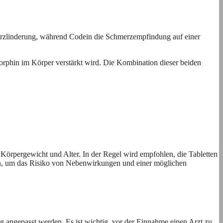
merzlinderung, während Codein die Schmerzempfindung auf einer
rphin im Körper verstärkt wird. Die Kombination dieser beiden
örpergewicht und Alter. In der Regel wird empfohlen, die Tabletten
ten, um das Risiko von Nebenwirkungen und einer möglichen
g angepasst werden. Es ist wichtig, vor der Einnahme einen Arzt zu