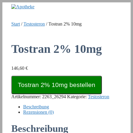
Zum
Inhalt
springen
Start
/
Testosteron
/ Tostran 2% 10mg
Tostran 2% 10mg
146,60
€
Tostran 2% 10mg bestellen
Artikelnummer:
2263_26294
Kategorie:
Testosteron
Beschreibung
Rezensionen (0)
Beschreibung